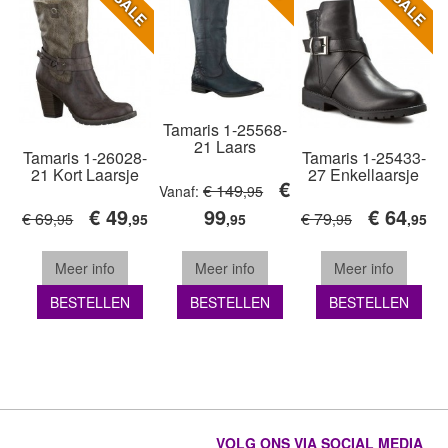
SALE
SALE
Tamaris 1-25568-
21 Laars
Tamaris 1-26028-
Tamaris 1-25433-
21 Kort Laarsje
27 Enkellaarsje
€
€ 149
Vanaf:
,95
€ 49
99
€ 64
€ 69
€ 79
,95
,95
,95
,95
,95
Meer info
Meer info
Meer info
BESTELLEN
BESTELLEN
BESTELLEN
VOLG ONS VIA SOCIAL MEDIA