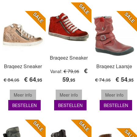
SALE
SALE
SALE
Braqeez Sneaker
Braqeez Sneaker
Braqeez Laarsje
€
€ 79
Vanaf:
,95
€ 64
59
€ 54
€ 84
€ 74
,95
,95
,95
,95
,95
Meer info
Meer info
Meer info
BESTELLEN
BESTELLEN
BESTELLEN
SALE
SALE
SALE