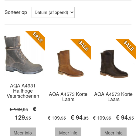
Sorteer op
SALE
SALE
SALE
AQA A4931
Halfhoge
AQA A4573 Korte
AQA A4573 Korte
Veterschoenen
Laars
Laars
€
€ 149
,95
129
€ 94
€ 94
€ 109
€ 109
,95
,95
,95
,95
,95
Meer info
Meer info
Meer info