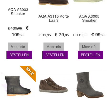
AQA A3003
Sneaker
AQA A3115 Korte
AQA A3005
Laars
Sneaker
€
€ 139
,95
109
€ 79
€ 99
€ 99
€ 119
,95
,95
,95
,95
,95
Meer info
Meer info
Meer info
BESTELLEN
BESTELLEN
BESTELLEN
SALE