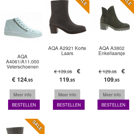
SALE
SALE
AQA A2921 Korte
AQA A3802
Laars
Enkellaarsje
AQA
A4061/A11.000
Veterschoenen
€
€
€ 139
€ 129
,95
,95
€ 124
119
109
,95
,95
,95
Meer info
Meer info
Meer info
BESTELLEN
BESTELLEN
BESTELLEN
SALE