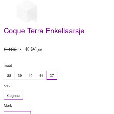
Coque Terra Enkellaarsje
€ 94
€ 139
,95
,95
maat
38
39
40
41
37
kleur
Cognac
Merk