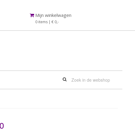
Mijn winkelwagen
0 items | € 0
,-
00