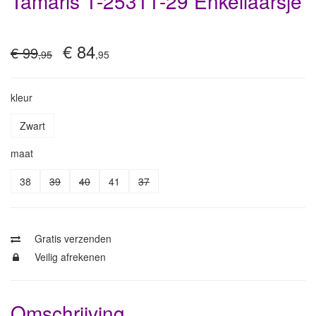
Tamaris 1-25311-29 Enkellaarsje
€ 84
€ 99
,95
,95
kleur
Zwart
maat
38
39
40
41
37
Gratis verzenden
Veilig afrekenen
Omschrijving