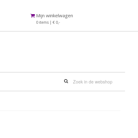
Mijn winkelwagen
0 items | € 0
,-