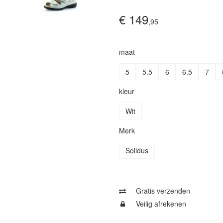
€ 149
,95
maat
5
5.5
6
6.5
7
kleur
Wit
Merk
Solidus
Gratis verzenden
Veilig afrekenen