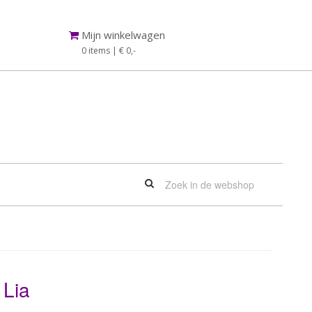
Mijn winkelwagen
0 items | € 0
,-
 Lia