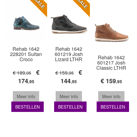
SALE
SALE
Rehab 1642
Rehab 1642
228201 Sultan
601219 Josh
Rehab 1642
Croco
Lizard LTHR
601217 Josh
Classic LTHR
€
€
€ 189
€ 159
,95
,95
174
144
€ 159
,95
,95
,95
Meer info
Meer info
Meer info
BESTELLEN
BESTELLEN
BESTELLEN