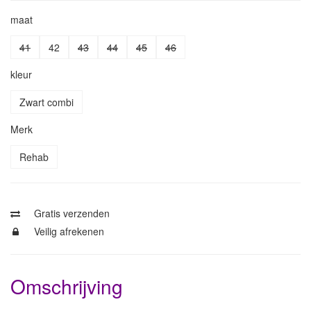
maat
41
42
43
44
45
46
kleur
Zwart combi
Merk
Rehab
Gratis verzenden
Veilig afrekenen
Omschrijving